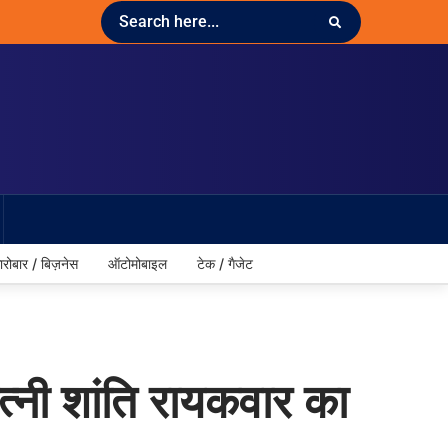
ारोबार / बिज़नेस
ऑटोमोबाइल
टेक / गैजेट
नी शांति रायकवार का