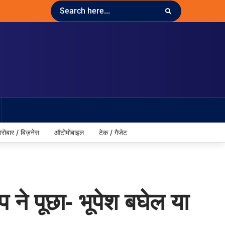
ारोबार / बिज़नेस
ऑटोमोबाइल
टेक / गैजेट
 ने पूछा- भूपेश बघेल या