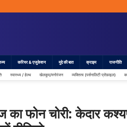
ज्य
करियर & एजुकेशन
मुद्दे की बात
क्राइम
राजनीति
ति
स्वास्थ्य / हेल्थ
खेलकूद/मनोरंजन
व्यक्तित्व (पर्सनालिटी प्रोफ़ाइल)
क
ज का फोन चोरी: केदार कश्यप