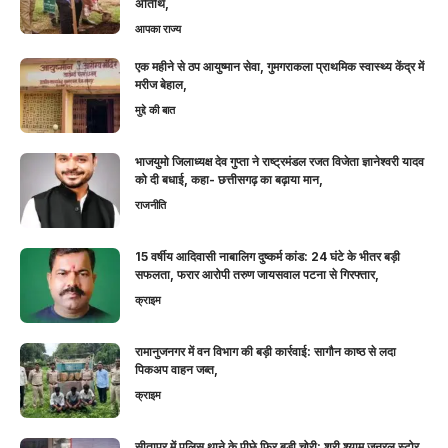
अतिथि,
आपका राज्य
एक महीने से ठप आयुष्मान सेवा, गुमगराकला प्राथमिक स्वास्थ्य केंद्र में
मरीज बेहाल,
मुद्दे की बात
भाजयुमो जिलाध्यक्ष देव गुप्ता ने राष्ट्रमंडल रजत विजेता ज्ञानेश्वरी यादव
को दी बधाई, कहा- छत्तीसगढ़ का बढ़ाया मान,
राजनीति
15 वर्षीय आदिवासी नाबालिग दुष्कर्म कांड: 24 घंटे के भीतर बड़ी
सफलता, फरार आरोपी तरुण जायसवाल पटना से गिरफ्तार,
क्राइम
रामानुजनगर में वन विभाग की बड़ी कार्रवाई: सागौन काष्ठ से लदा
पिकअप वाहन जब्त,
क्राइम
सीतापुर में पुलिस थाने के पीछे फिर बड़ी चोरी: श्री श्याम जनरल स्टोर