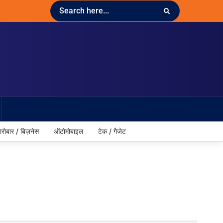
ारोबार / बिज़नेस
ऑटोमोबाइल
टेक / गैजेट