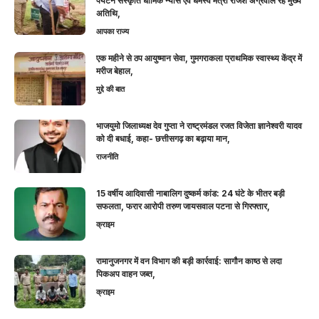
पर्यटन संस्कृति धार्मिक न्यास एवं धर्मस्व मंत्री राजेश अग्रवाल रहे मुख्य
अतिथि,
आपका राज्य
एक महीने से ठप आयुष्मान सेवा, गुमगराकला प्राथमिक स्वास्थ्य केंद्र में
मरीज बेहाल,
मुद्दे की बात
भाजयुमो जिलाध्यक्ष देव गुप्ता ने राष्ट्रमंडल रजत विजेता ज्ञानेश्वरी यादव
को दी बधाई, कहा- छत्तीसगढ़ का बढ़ाया मान,
राजनीति
15 वर्षीय आदिवासी नाबालिग दुष्कर्म कांड: 24 घंटे के भीतर बड़ी
सफलता, फरार आरोपी तरुण जायसवाल पटना से गिरफ्तार,
क्राइम
रामानुजनगर में वन विभाग की बड़ी कार्रवाई: सागौन काष्ठ से लदा
पिकअप वाहन जब्त,
क्राइम