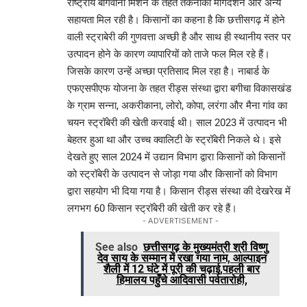
राष्ट्रीय बागवानी मिशन के तहत तकनीकी मार्गदर्शन और अन्य
सहायता मिल रही है। किसानों का कहना है कि छत्तीसगढ़ में होने
वाली स्ट्राबेरी की गुणवत्ता अच्छी है और साथ ही स्थानीय स्तर पर
उत्पादन होने के कारण व्यापारियों को ताजे फल मिल रहे हैं।
जिसके कारण उन्हें अच्छा प्रतिसाद मिल रहा है। नाबार्ड के
एफएसपीएफ योजना के तहत रीड्स संस्था द्वारा बगीचा विकासखंड
के ग्राम सन्ना, अकरीकाना, लोरो, कोपा, लरंगा और मैना गांव का
चयन स्ट्रॉबेरी की खेती करवाई थी। साल 2023 में उत्पादन भी
बेहतर हुआ था और उच्च क्वालिटी के स्ट्रॉबेरी निकले थे। इसे
देखते हुए साल 2024 में उद्यान विभाग द्वारा किसानों को किसानों
को स्ट्रॉबेरी के उत्पादन से जोड़ा गया और किसानों को विभाग
द्वारा सहयोग भी दिया गया है। किसान रीड्स संस्था की देखरेख में
लगभग 60 किसान स्ट्रॉबेरी की खेती कर रहे हैं।
- ADVERTISEMENT -
See also
छत्तीसगढ़ के मुख्यमंत्री श्री विष्णु
देव साय के सम्मान में रखा गया नाम, आल्पाइन
शैली में 12 घंटे में पूरी की चढ़ाई,पहली बार
हिमालय पहुँचे आदिवासी पर्वतारोही,