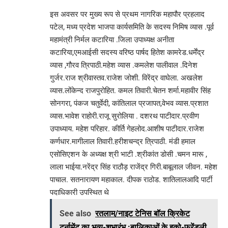
इस अवसर पर मुख्य रूप से प्रथम नागरिक महापौर प्रहलाद
पटेल, मध्य प्रदेश भाजपा कार्यसमिति के सदस्य निमिष व्यास .पूर्व
महामंत्री निर्मल कटारिया .जिला उपाध्यक्ष अनीता
कटारिया,एमआईसी सदस्य वरिष्ठ पार्षद हितेश कामरेड.धर्मेंद्र
व्यास ,गौरव त्रिपाठी.महेश व्यास .कमलेश पालीवाल .दिनेश
गुर्जर.राज श्रीवास्तव.राजेश जोशी. विरेंद्र वाघेला. अखलेश
व्यास.लोंकेन्द राजपुरोहित. कमल तिवारी.चेतन शर्मा.महावीर सिंह
सोनगरा, पंकज चतुर्वेदी, कांतिलाल प्रजापत,वेभव व्यास.प्रशात
व्यास.भावेश राहोरी.राजू सुरोलिया . दशरथ पाटीदार.प्रवीण
उपाध्याय. महेश परिहार. कीर्ति गेहलोद.आशीष पाटीदार.राजेश
कर्णधार.मागीलाल तिवारी.हरीशचन्द्र त्रिपाठी. मंडी हमाल
एसोसिएशन के अध्यक्ष श्री भाटी .श्रीकांत डोसी .चमन मारू ,
लाला भाईया.नरेंद्र सिंह राठौड़ राजेंद्र गिरी.बाबूलाल जीवन. महेश
पाचाल. सतनारायण महाकाल. दीपक राठोड. शातिलालआदि पार्टी
पदाधिकारी उपस्थित थे
See also
रतलाम/नाइट टेनिस बॉल क्रिकेट
टूर्नामेंट का भव्य-शुभारंभ :बालिकाओं के इको-फ्रेंडली