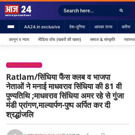
AA24.in exclusive
देश–दुनिया
आपका राज्य
करियर &
कानून व न्याय
मीडिया वॉच (खबरों की खबर)
समाज & संस्कृति
स्वास्थ्
मीडिया वॉच (खबरों की खबर)
Ratlam/सिंधिया फैंस क्लब व भाजपा
नेताओं ने मनाई माधवराव सिंधिया की 81 वी
पुण्यतिथि ;माधवराव सिंधिया अमर रहे से गुंजा
मंडी प्रांगण,माल्यार्पण-पुष्प अर्पित कर दी
श्रद्धांजलि