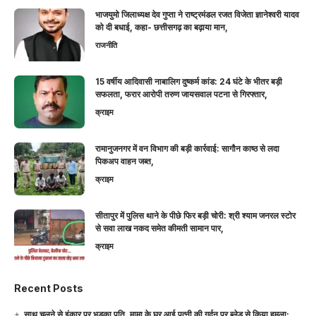
भाजयुमो जिलाध्यक्ष देव गुप्ता ने राष्ट्रमंडल रजत विजेता ज्ञानेश्वरी यादव
को दी बधाई, कहा- छत्तीसगढ़ का बढ़ाया मान,
राजनीति
15 वर्षीय आदिवासी नाबालिग दुष्कर्म कांड: 24 घंटे के भीतर बड़ी
सफलता, फरार आरोपी तरुण जायसवाल पटना से गिरफ्तार,
क्राइम
रामानुजनगर में वन विभाग की बड़ी कार्रवाई: सागौन काष्ठ से लदा
पिकअप वाहन जब्त,
क्राइम
सीतापुर में पुलिस थाने के पीछे फिर बड़ी चोरी: श्री श्याम जनरल स्टोर
से सवा लाख नकद समेत कीमती सामान पार,
क्राइम
Recent Posts
साथ चलने से इंकार पर भड़का पति, मामा के घर आई पत्नी की गर्दन पर ब्लेड से किया हमला;