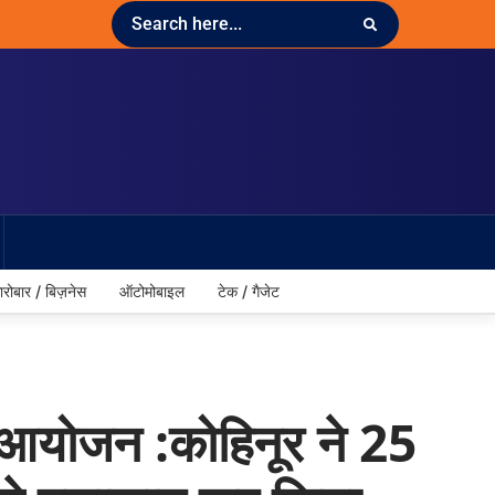
ारोबार / बिज़नेस
ऑटोमोबाइल
टेक / गैजेट
 आयोजन :कोहिनूर ने 25