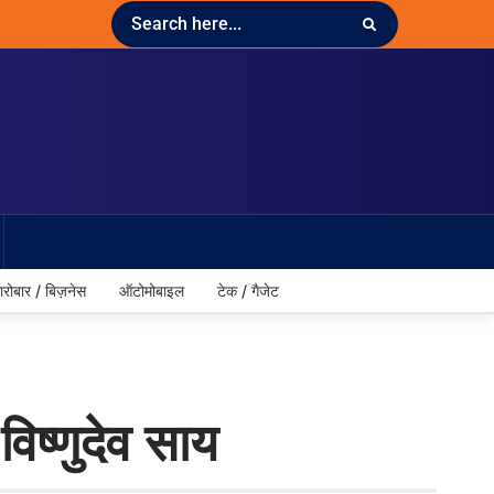
ारोबार / बिज़नेस
ऑटोमोबाइल
टेक / गैजेट
विष्णुदेव साय