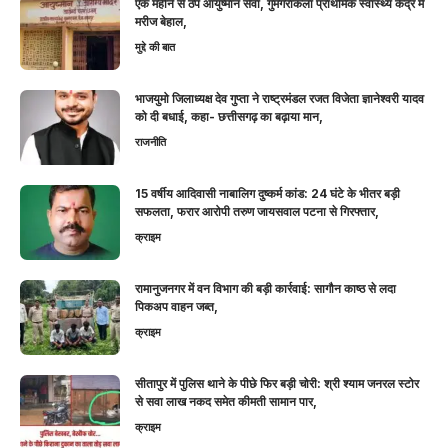
एक महीने से ठप आयुष्मान सेवा, गुमगराकला प्राथमिक स्वास्थ्य केंद्र में
मरीज बेहाल,
मुद्दे की बात
भाजयुमो जिलाध्यक्ष देव गुप्ता ने राष्ट्रमंडल रजत विजेता ज्ञानेश्वरी यादव
को दी बधाई, कहा- छत्तीसगढ़ का बढ़ाया मान,
राजनीति
15 वर्षीय आदिवासी नाबालिग दुष्कर्म कांड: 24 घंटे के भीतर बड़ी
सफलता, फरार आरोपी तरुण जायसवाल पटना से गिरफ्तार,
क्राइम
रामानुजनगर में वन विभाग की बड़ी कार्रवाई: सागौन काष्ठ से लदा
पिकअप वाहन जब्त,
क्राइम
सीतापुर में पुलिस थाने के पीछे फिर बड़ी चोरी: श्री श्याम जनरल स्टोर
से सवा लाख नकद समेत कीमती सामान पार,
क्राइम