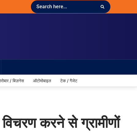
ारोबार / बिज़नेस
ऑटोमोबाइल
टेक / गैजेट
े विचरण करने से ग्रामीणों