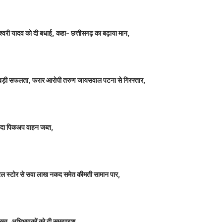
ञानेश्वरी यादव को दी बधाई, कहा- छत्तीसगढ़ का बढ़ाया मान,
ीतर बड़ी सफलता, फरार आरोपी तरुण जायसवाल पटना से गिरफ्तार,
े लदा पिकअप वाहन जब्त,
म जनरल स्टोर से सवा लाख नकद समेत कीमती सामान पार,
 सख्त, अभिभावकों को दी समझाइश,