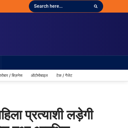
ारोबार / बिज़नेस
ऑटोमोबाइल
टेक / गैजेट
िला प्रत्याशी लड़ेगी