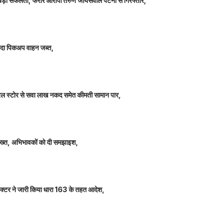
ीतर बड़ी सफलता, फरार आरोपी तरुण जायसवाल पटना से गिरफ्तार,
े लदा पिकअप वाहन जब्त,
म जनरल स्टोर से सवा लाख नकद समेत कीमती सामान पार,
 सख्त, अभिभावकों को दी समझाइश,
कलेक्टर ने जारी किया धारा 163 के तहत आदेश,