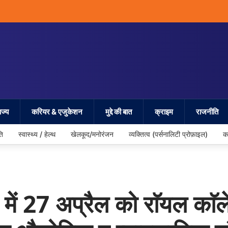
ज्य
करियर & एजुकेशन
मुद्दे की बात
क्राइम
राजनीति
ति
स्वास्थ्य / हेल्थ
खेलकूद/मनोरंजन
व्यक्तित्व (पर्सनालिटी प्रोफ़ाइल)
क
27 अप्रैल को राॅयल काॅले