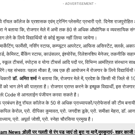
- ADVERTISEMENT -
ये राॅयल काॅलेज के प्रशासक एवंम् ट्रेनिंग प्लेसमेंट प्रभारी प्रो. दिनेश राजपुरोह
रा ने बताया कि, रोजगार मेले में अभी तक 80 से अधिक औद्योगिक व व्यवसायिक सं
 भाग लेने के लिये विद्यार्थियों से कोई शुल्क नहीं लिया जायेगा।
 मार्केटिंग, फार्मेसी, नर्सिंग स्टाफ, कम्प्यूटर आपरेटर, आफिस असिस्टेंट, क्लर्क, अकाउं
 गार्ड, केमिस्ट, बैंकिंग स्टाफ, काउंसलर, इंश्योरेंस, रिलेशनशिप मेनेजर, तकनीकि सह
, स्कूल टीचर्स, स्पोट्स व योगा टीचर्स आदि पदों पर, विभिन्न आमंत्रित संस्थान साक्
ती करेंगे।यह संभवतः पहला मौका है, जब एक ही आयोजन में रोजगार के लिये विद्यार्थि
 अधिकारी
डाॅ. अमित शर्मा
ने बताया कि, रोजगार मेले में, प्रदेश के किसी भी जिले से 1
ार्थियों को भाग लेने की पात्रता है। रोजगार प्राप्त करने के इच्छुक विद्यार्थी, इस रोजग
े QR Code से आनलाईन पंजीयन करवा सकते है।
 प्रबंधन हेतु राॅयल काॅलेज के 50 से अधिक प्राध्यापकों/प्रोफेसर्स की टीम बनायी गय
 कपिल केरोल, प्रो. दीपिका कुमावत, प्रो. जगदीश डूके, प्रो. समीक्षा मेहरा, डाॅ. आनन
ाध्याय, प्रो. अपूर्वा जोशी, प्रो. स्नेहा चौरसिया प्रमुख है।
am News ;होली पर गलती से रंग पड जाएं तो बुरा ना मानें,मुस्कुराएं- शहर काज