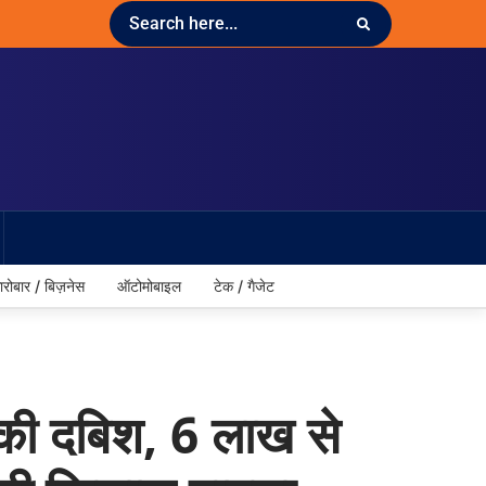
ारोबार / बिज़नेस
ऑटोमोबाइल
टेक / गैजेट
ी दबिश, 6 लाख से