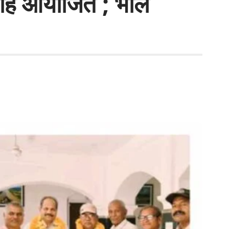
मारोह आयोजित ; भील