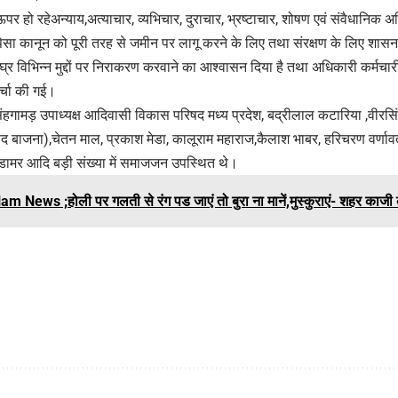
 हो रहेअन्याय,अत्याचार, व्यभिचार, दुराचार, भ्रष्टाचार, शोषण एवं संवैधानिक
सा कानून को पूरी तरह से जमीन पर लागू करने के लिए तथा संरक्षण के लिए शासन,
घ्र विभिन्न मुद्दों पर निराकरण करवाने का आश्वासन दिया है तथा अधिकारी कर्म
र्चा की गई।
हगामड़ उपाध्यक्ष आदिवासी विकास परिषद मध्य प्रदेश, बद्रीलाल कटारिया ,वीरसिंह 
 बाजना),चेतन माल, प्रकाश मेडा, कालूराम महाराज,कैलाश भाबर, हरिचरण वर्णावत (वन
ामर आदि बड़ी संख्या में समाजजन उपस्थित थे।
am News ;होली पर गलती से रंग पड जाएं तो बुरा ना मानें,मुस्कुराएं- शहर काज