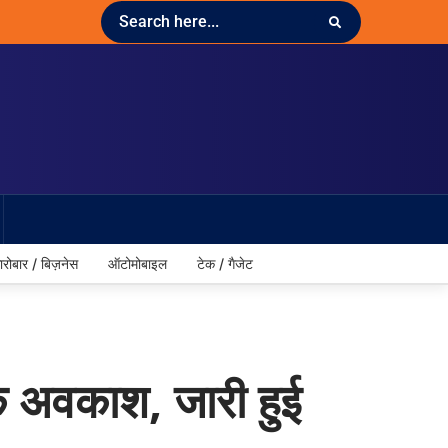
ारोबार / बिज़नेस
ऑटोमोबाइल
टेक / गैजेट
क अवकाश, जारी हुई