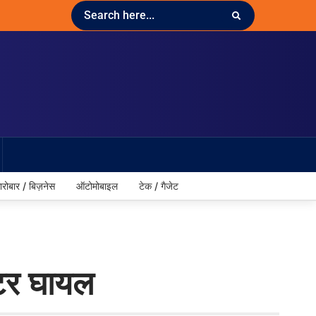
ारोबार / बिज़नेस
ऑटोमोबाइल
टेक / गैजेट
क्टर घायल