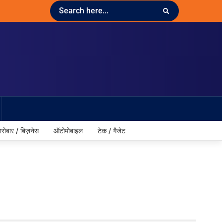
ारोबार / बिज़नेस
ऑटोमोबाइल
टेक / गैजेट