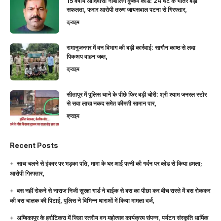
15 वर्षीय आदिवासी नाबालिग दुष्कर्म कांड: 24 घंटे के भीतर बड़ी
सफलता, फरार आरोपी तरुण जायसवाल पटना से गिरफ्तार,
क्राइम
रामानुजनगर में वन विभाग की बड़ी कार्रवाई: सागौन काष्ठ से लदा
पिकअप वाहन जब्त,
क्राइम
सीतापुर में पुलिस थाने के पीछे फिर बड़ी चोरी: श्री श्याम जनरल स्टोर
से सवा लाख नकद समेत कीमती सामान पार,
क्राइम
Recent Posts
साथ चलने से इंकार पर भड़का पति, मामा के घर आई पत्नी की गर्दन पर ब्लेड से किया हमला;
आरोपी गिरफ्तार,
बस नहीं रोकने से नाराज निजी सुरक्षा गार्ड ने बाईक से बस का पीछा कर बीच रास्ते में बस रोककर
की बस चालक की पिटाई, पुलिस ने विभिन्न धाराओं में किया मामला दर्ज,
अम्बिकापुर के हर्राटिकरा में जिला स्तरीय वन महोत्सव कार्यक्रम संपन्न, पर्यटन संस्कृति धार्मिक