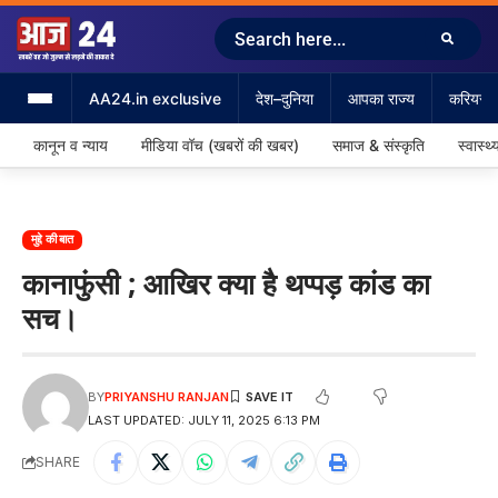
AA24.in exclusive
देश–दुनिया
आपका राज्य
करियर &
कानून व न्याय
मीडिया वॉच (खबरों की खबर)
समाज & संस्कृति
स्वास्थ्
मुद्दे की बात
कानाफुंसी ; आखिर क्या है थप्पड़ कांड का
सच।
BY
PRIYANSHU RANJAN
LAST UPDATED: JULY 11, 2025 6:13 PM
SHARE