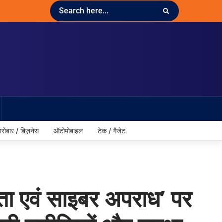
ारोबार / बिज़नेस
ऑटोमोबाइल
टेक / गैजेट
 एवं साइबर अपराध’ पर