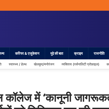
ज्य
करियर & एजुकेशन
मुद्दे की बात
क्राइम
राजनीति
ति
स्वास्थ्य / हेल्थ
खेलकूद/मनोरंजन
व्यक्तित्व (पर्सनालिटी प्रोफ़ाइल)
क
ेज में ‘कानूनी जागरूकता