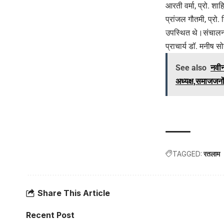
आरती वर्मा, प्रो. शाह
प्रांजल गौतमी, प्रो. 
उपस्थित थे।संचालन ड
प्राचार्य डॉ. मनीष स
See also
नवीन
अध्यक्ष,समाजजनों
TAGGED:
रतलाम
Share This Article
Recent Post