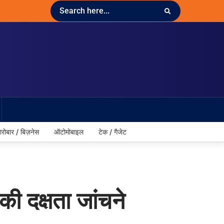
ारोबार / बिज़नेस
ऑटोमोबाइल
टेक / गैजेट
की दक्षता जांचने