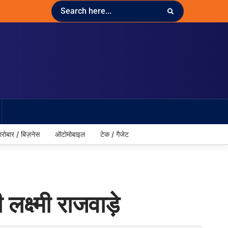
ारोबार / बिज़नेस
ऑटोमोबाइल
टेक / गैजेट
क्ष्मी राजवाड़े