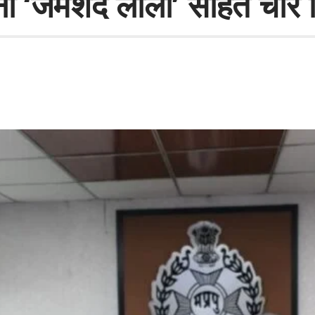
ना ‘जमशेद लाला’ सहित चार ग