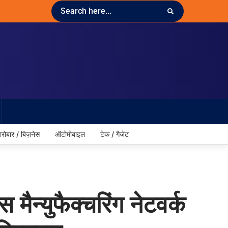
ारोबार / बिज़नेस
ऑटोमोबाइल
टेक / गैजेट
ैन्युफैक्चरिंग नेटवर्क