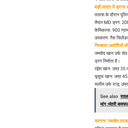
बड़ी मात्रा में ड्रग
​तलाश के दौरान पुलिस
​तैयार MD ड्रग: 200
​केमिकल्स: 900 ग्
​उपकरण: गैस सिलेंडर
गिरफ्तार आरोपियों क
​जमशेद खान उर्फ सेठ
ड्रग निर्माता है।
​रईस खान: उम्र 35 व
​यूसुफ खान: उम्र 45 
​सलीम उर्फ राजू: उम्
See also
रतला
मांग ;मंत्री कश्य
सरगना ‘जमशेद लाला’