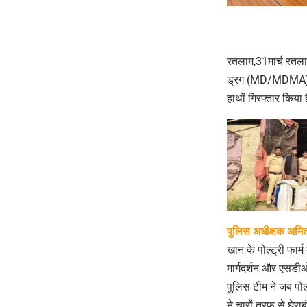
रतलाम,31मार्च रतला
ड्रग (MD/MDMA) बना
हाथों गिरफ्तार किया ह
पुलिस अधीक्षक अमित 
खान के पोल्ट्री फार्
मार्गदर्शन और एसडीओ
पुलिस टीम ने जब पोल
ने चारों तरफ से घेरा