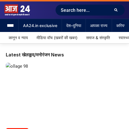
AA24.in exclusive
देश–दुनिया
आपका राज्य
करियर &
कानून व न्याय
मीडिया वॉच (खबरों की खबर)
समाज & संस्कृति
स्वास्थ्
Latest खेलकूद/मनोरंजन News