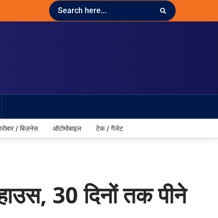
ारोबार / बिज़नेस
ऑटोमोबाइल
टेक / गैजेट
हाउस, 30 दिनों तक पीने