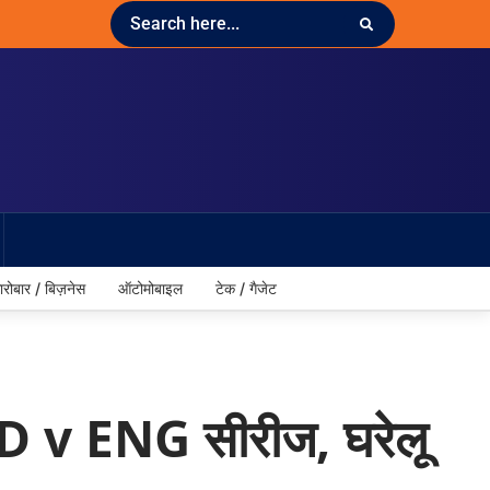
ारोबार / बिज़नेस
ऑटोमोबाइल
टेक / गैजेट
D v ENG सीरीज, घरेलू