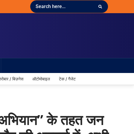
ारोबार / बिज़नेस
ऑटोमोबाइल
टेक / गैजेट
रहें अभियान” के तहत जन