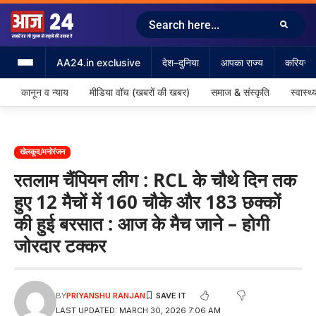
AA24.in exclusive
देश–दुनिया
आपका राज्य
करियर &
कानून व न्याय
मीडिया वॉच (खबरों की खबर)
समाज & संस्कृति
स्वास्थ्
खेलकूद/मनोरंजन
रतलाम चैंपियन लीग : RCL के चौथे दिन तक
हुए 12 मैचों में 160 चौके और 183 छक्कों
की हुई बरसात : आज के मैच जाने – होगी
जोरदार टक्कर
BY
PRIYANSHU RANJAN
LAST UPDATED: MARCH 30, 2026 7:06 AM