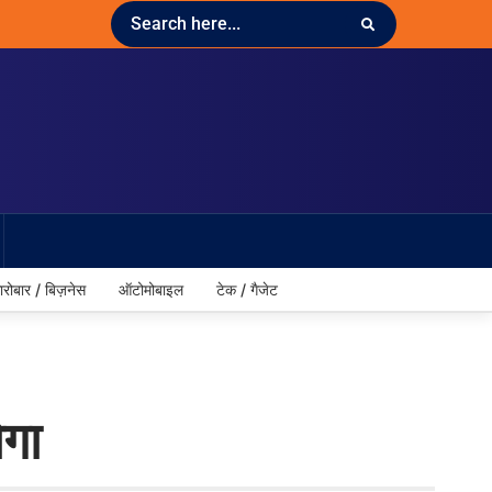
ारोबार / बिज़नेस
ऑटोमोबाइल
टेक / गैजेट
ोगा