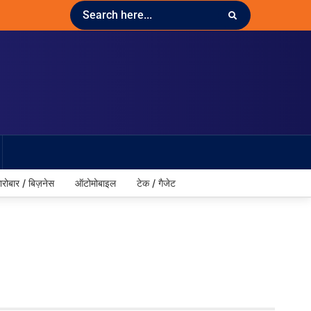
ारोबार / बिज़नेस
ऑटोमोबाइल
टेक / गैजेट