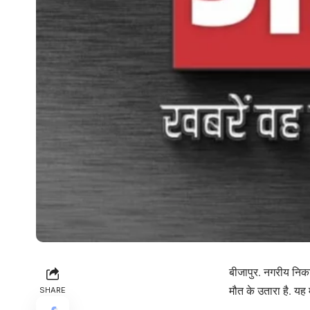
बीजापुर. नगरीय निका
मौत के उतारा है. यह 
SHARE