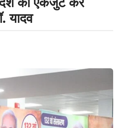
ण,देश को एकजुट कर
डॉ. यादव