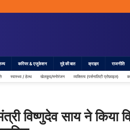
ज्य
करियर & एजुकेशन
मुद्दे की बात
क्राइम
राजनीति
ति
स्वास्थ्य / हेल्थ
खेलकूद/मनोरंजन
व्यक्तित्व (पर्सनालिटी प्रोफ़ाइल)
क
त्री विष्णुदेव साय ने किया व