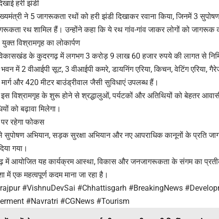
िखाई हरी झंडी
मुख्यमंत्री ने 5 जागरूकता रथों को हरी झंडी दिखाकर रवाना किया, जिनमें 3 सुप
ूकता रथ शामिल हैं। उन्होंने कहा कि ये रथ गांव-गांव जाकर लोगों को जागरूक क
युक्त विश्रामगृह का लोकार्पण
ी विकासखंड के कुदरगढ़ में लगभग 3 करोड़ 9 लाख 60 हजार रुपये की लागत से निर
न में 2 वीआईपी सूट, 3 वीआईपी कमरे, डायनिंग एरिया, किचन, वेटिंग एरिया, गैरेज, गा
 मार्ग और 420 मीटर बाउंड्रीवाल जैसी सुविधाएं उपलब्ध हैं।
ि इस विश्रामगृह के शुरू होने से श्रद्धालुओं, पर्यटकों और अतिथियों को बेहतर आव
धियों को बढ़ावा मिलेगा।
ं पर रहेगा फोकस
 से सुपोषण अभियान, सड़क सुरक्षा अभियान और नए आपराधिक कानूनों के प्रति जागर
 दिया गया।
़ में आयोजित यह कार्यक्रम आस्था, विकास और जनजागरूकता के संगम का प्रतीक
 में एक महत्वपूर्ण कदम माना जा रहा है।
rajpur #VishnuDevSai #Chhattisgarh #BreakingNews #Develo
ment #Navratri #CGNews #Tourism