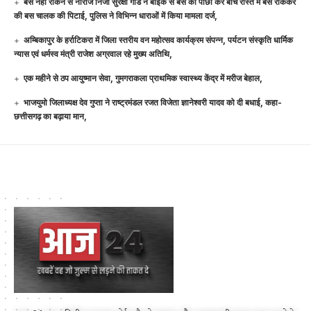
बस नहीं रोकने से नाराज निजी सुरक्षा गार्ड ने बाईक से बस का पीछा कर बीच रास्ते में बस रोककर
की बस चालक की पिटाई, पुलिस ने विभिन्न धाराओं में किया मामला दर्ज,
अम्बिकापुर के हर्राटिकरा में जिला स्तरीय वन महोत्सव कार्यक्रम संपन्न, पर्यटन संस्कृति धार्मिक
न्यास एवं धर्मस्व मंत्री राजेश अग्रवाल रहे मुख्य अतिथि,
एक महीने से ठप आयुष्मान सेवा, गुमगराकला प्राथमिक स्वास्थ्य केंद्र में मरीज बेहाल,
भाजयुमो जिलाध्यक्ष देव गुप्ता ने राष्ट्रमंडल रजत विजेता ज्ञानेश्वरी यादव को दी बधाई, कहा-
छत्तीसगढ़ का बढ़ाया मान,