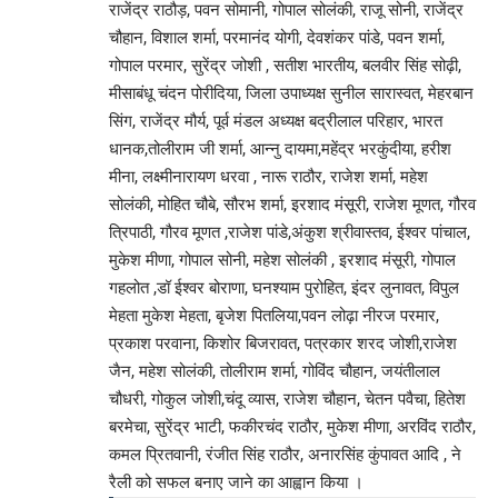
राजेंद्र राठौड़, पवन सोमानी, गोपाल सोलंकी, राजू सोनी, राजेंद्र
चौहान, विशाल शर्मा, परमानंद योगी, देवशंकर पांडे, पवन शर्मा,
गोपाल परमार, सुरेंद्र जोशी , सतीश भारतीय, बलवीर सिंह सोढ़ी,
मीसाबंधू चंदन पोरीदिया, जिला उपाध्यक्ष सुनील सारास्वत, मेहरबान
सिंग, राजेंद्र मौर्य, पूर्व मंडल अध्यक्ष बद्रीलाल परिहार, भारत
धानक,तोलीराम जी शर्मा, आन्नु दायमा,महेंद्र भरकुंदीया, हरीश
मीना, लक्ष्मीनारायण धरवा , नारू राठौर, राजेश शर्मा, महेश
सोलंकी, मोहित चौबे, सौरभ शर्मा, इरशाद मंसूरी, राजेश मूणत, गौरव
त्रिपाठी, गौरव मूणत ,राजेश पांडे,अंकुश श्रीवास्तव, ईश्वर पांचाल,
मुकेश मीणा, गोपाल सोनी, महेश सोलंकी , इरशाद मंसूरी, गोपाल
गहलोत ,डॉ ईश्वर बोराणा, घनश्याम पुरोहित, इंदर लुनावत, विपुल
मेहता मुकेश मेहता, बृजेश पितलिया,पवन लोढ़ा नीरज परमार,
प्रकाश परवाना, किशोर बिजरावत, पत्रकार शरद जोशी,राजेश
जैन, महेश सोलंकी, तोलीराम शर्मा, गोविंद चौहान, जयंतीलाल
चौधरी, गोकुल जोशी,चंदू व्यास, राजेश चौहान, चेतन पवैचा, हितेश
बरमेचा, सुरेंद्र भाटी, फकीरचंद राठौर, मुकेश मीणा, अरविंद राठौर,
कमल प्रितवानी, रंजीत सिंह राठौर, अनारसिंह कुंपावत आदि , ने
रैली को सफल बनाए जाने का आह्वान किया ।