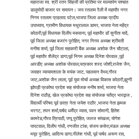
महाराजा स्व. श्री रतन सिंहजी की प्रतिमा पर माल्यार्पण पश्चात
डालुमोदी बाजार पर समापन। जय रतलाम रैली में महापौर नगर
निगम रतलाम प्रहलाद पटेल,भाजपा जिला अध्यक्ष प्रदीप
उपाध्याय, ग्रामीण विधायक मथुरालाल डामर, भाजपा नेता महेंद्र
कोठारी,पूर्व विधायक दिलीप मकवाना, पूर्व महापौर डॉ सुनीता यादें,
पूर्व जिला अध्यक्ष बजरंग पुरोहित, नगर निगम अध्यक्ष श्रीमती
मनीषा शर्मा, पूर्व जिला सहकारी बैंक अध्यक्ष अशोक जैन चौटाला,
पूर्व महापौर शैलेंद्र डागा,पूर्व निगम अध्यक्ष दिनेश पोरवाल ,पूर्व
आरडीए अध्यक्ष अशोक पोरवाल,पत्रकार शरद जोशी,राजेश जैन,
जवाहर व्यायामशाला के मयंक जाट, पहलवान वैभव,गौरव
जाट,अशोक जैन लाला, पूर्व युवा मोर्चा अध्यक्ष विकास कोठारी,झुग्गी
झोपड़ी प्रकोष्ठ प्रदेश सह संयोजक मनीष शर्मा, भाजपा नेता
दिनेश राठौड़, खेल प्रकोष्ठ प्रदेश सह संयोजक यतेंद्र भारद्वाज ,
विद्यार्थी परिषद पूर्व छात्र नेता जयेश राठौर ,भाजपा नेता झमक
भरगट, तपन शर्मा,पार्षद धर्मेंद्र व्यास, पवन सोमानी, हितेश
कामरेड,गौरव त्रिपाठी, पप्पू पुरोहित, जलज सांखला, योगेश
पापटवाल, दिलीप गांधी, रणजीत टांक, संजय कसेरा,मंडल अध्यक्ष
मयूर पुरोहित, आदित्य डागा,नीलेश गांधी, पूर्व पार्षद अरूण राव,