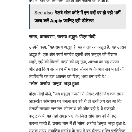
क्या है. यहां का कण-कण वीरता और साहस का साक्षी है.”
See also
रेलवे खेल कोटे में इन पदों पर हो रही भर्ती
जल्द करें Apply जानिए पूरी डीटेल्स
समय, वातावरण, उत्सव अद्भुत: पीएम मोदी
उन्होंने कहा, “यह समय अद्भुत है. यह वातावरण अद्भुत है. यह उत्सव
अद्भुत है. एक ओर स्वयं महादेव दूसरी ओर समुद्र की विशाल
लहरें, सूर्य की किरणें, मंत्रों की यह गूंज, आस्था का यह उफान
और इस दिव्य वातावरण में भगवान सोमनाथ के आप सब भक्तों की
उपस्थिति यह इस अवसर को दिव्य, भव्य बना रही है.”
‘सोम’ अर्थात ‘अमृत’ जड़ा हुआ
पीएम मोदी बोले, “जब महमूद गजनी से लेकर औरंगजेब तक तमाम
आक्रांता सोमनाथ पर हमला कर रहे थे तो उन्हें लग रहा था कि
उनकी तलवार सनातन सोमनाथ को जीत रही है, वे मजहबी
कट्टरपंथी यह नहीं समझ पाए कि जिस सोमनाथ को वे नष्ट
करना चाहते हैं. उसके नाम में ही ‘सोम’ अर्थात ‘अमृत’ जड़ा हुआ है.
उसके ऊपर सदाशिव महादेव के रूप में वह चैतन्य शक्ति प्रतिष्ठित